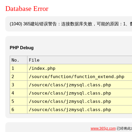
Database Error
(1040) 365建站错误警告：连接数据库失败，可能的原因：1、数
PHP Debug
No.
File
1
/index.php
2
/source/function/function_extend.php
3
/source/class/jzmysql.class.php
4
/source/class/jzmysql.class.php
5
/source/class/jzmysql.class.php
6
/source/class/jzmysql.class.php
www.365jz.com
已经将此