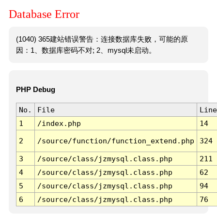
Database Error
(1040) 365建站错误警告：连接数据库失败，可能的原
因：1、数据库密码不对; 2、mysql未启动。
PHP Debug
No.
File
Line
1
/index.php
14
2
/source/function/function_extend.php
324
3
/source/class/jzmysql.class.php
211
4
/source/class/jzmysql.class.php
62
5
/source/class/jzmysql.class.php
94
6
/source/class/jzmysql.class.php
76