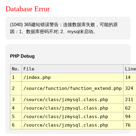
Database Error
(1040) 365建站错误警告：连接数据库失败，可能的原
因：1、数据库密码不对; 2、mysql未启动。
PHP Debug
No.
File
Line
1
/index.php
14
2
/source/function/function_extend.php
324
3
/source/class/jzmysql.class.php
211
4
/source/class/jzmysql.class.php
62
5
/source/class/jzmysql.class.php
94
6
/source/class/jzmysql.class.php
76