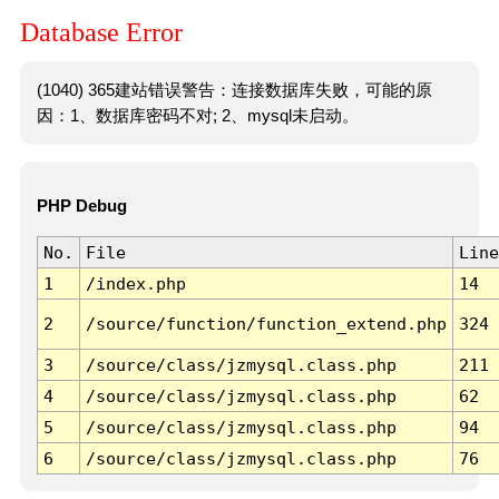
Database Error
(1040) 365建站错误警告：连接数据库失败，可能的原
因：1、数据库密码不对; 2、mysql未启动。
PHP Debug
No.
File
Line
1
/index.php
14
2
/source/function/function_extend.php
324
3
/source/class/jzmysql.class.php
211
4
/source/class/jzmysql.class.php
62
5
/source/class/jzmysql.class.php
94
6
/source/class/jzmysql.class.php
76