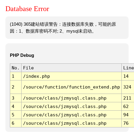
Database Error
(1040) 365建站错误警告：连接数据库失败，可能的原
因：1、数据库密码不对; 2、mysql未启动。
PHP Debug
No.
File
Line
1
/index.php
14
2
/source/function/function_extend.php
324
3
/source/class/jzmysql.class.php
211
4
/source/class/jzmysql.class.php
62
5
/source/class/jzmysql.class.php
94
6
/source/class/jzmysql.class.php
76