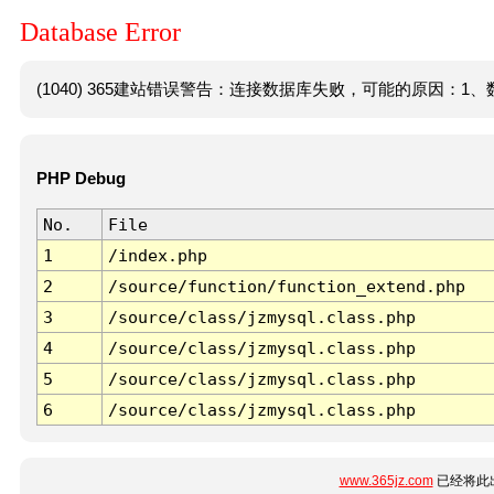
Database Error
(1040) 365建站错误警告：连接数据库失败，可能的原因：1、数
PHP Debug
No.
File
1
/index.php
2
/source/function/function_extend.php
3
/source/class/jzmysql.class.php
4
/source/class/jzmysql.class.php
5
/source/class/jzmysql.class.php
6
/source/class/jzmysql.class.php
www.365jz.com
已经将此