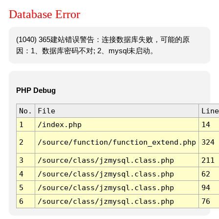
Database Error
(1040) 365建站错误警告：连接数据库失败，可能的原
因：1、数据库密码不对; 2、mysql未启动。
PHP Debug
No.
File
Line
1
/index.php
14
2
/source/function/function_extend.php
324
3
/source/class/jzmysql.class.php
211
4
/source/class/jzmysql.class.php
62
5
/source/class/jzmysql.class.php
94
6
/source/class/jzmysql.class.php
76