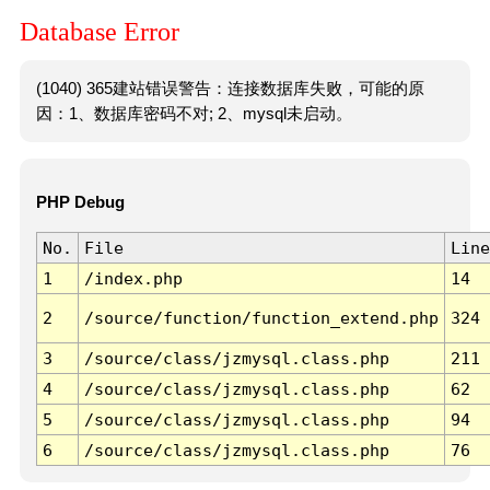
Database Error
(1040) 365建站错误警告：连接数据库失败，可能的原
因：1、数据库密码不对; 2、mysql未启动。
PHP Debug
No.
File
Line
1
/index.php
14
2
/source/function/function_extend.php
324
3
/source/class/jzmysql.class.php
211
4
/source/class/jzmysql.class.php
62
5
/source/class/jzmysql.class.php
94
6
/source/class/jzmysql.class.php
76