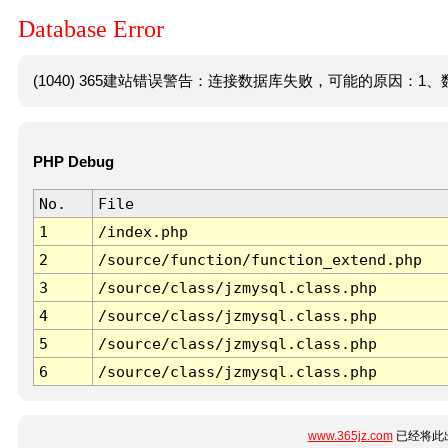
Database Error
(1040) 365建站错误警告：连接数据库失败，可能的原因：1、数
PHP Debug
No.
File
1
/index.php
2
/source/function/function_extend.php
3
/source/class/jzmysql.class.php
4
/source/class/jzmysql.class.php
5
/source/class/jzmysql.class.php
6
/source/class/jzmysql.class.php
www.365jz.com
已经将此