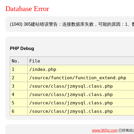
Database Error
(1040) 365建站错误警告：连接数据库失败，可能的原因：1、数
PHP Debug
No.
File
1
/index.php
2
/source/function/function_extend.php
3
/source/class/jzmysql.class.php
4
/source/class/jzmysql.class.php
5
/source/class/jzmysql.class.php
6
/source/class/jzmysql.class.php
www.365jz.com
已经将此