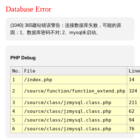
Database Error
(1040) 365建站错误警告：连接数据库失败，可能的原
因：1、数据库密码不对; 2、mysql未启动。
PHP Debug
No.
File
Line
1
/index.php
14
2
/source/function/function_extend.php
324
3
/source/class/jzmysql.class.php
211
4
/source/class/jzmysql.class.php
62
5
/source/class/jzmysql.class.php
94
6
/source/class/jzmysql.class.php
76