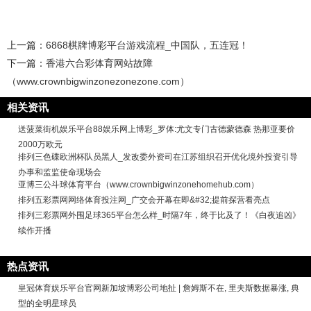
上一篇：
6868棋牌博彩平台游戏流程_中国队，五连冠！
下一篇：
香港六合彩体育网站故障
（www.crownbigwinzonezonezone.com）
相关资讯
送菠菜街机娱乐平台88娱乐网上博彩_罗体:尤文专门古德蒙德森 热那亚要价
2000万欧元
排列三色碟欧洲杯队员黑人_发改委外资司在江苏组织召开优化境外投资引导
办事和监监使命现场会
亚博三公斗球体育平台（www.crownbigwinzonehomehub.com）
排列五彩票网网络体育投注网_广交会开幕在即&#32;提前探营看亮点
排列三彩票网外围足球365平台怎么样_时隔7年，终于比及了！《白夜追凶》
续作开播
热点资讯
皇冠体育娱乐平台官网新加坡博彩公司地扯 | 詹姆斯不在, 里夫斯数据暴涨, 典
型的全明星球员