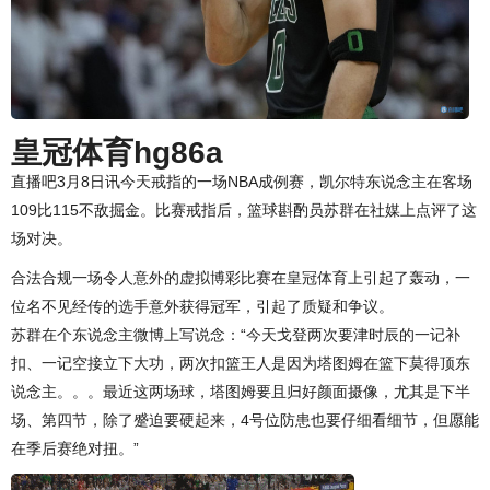
皇冠体育hg86a
直播吧3月8日讯今天戒指的一场NBA成例赛，凯尔特东说念主在客场
109比115不敌掘金。比赛戒指后，篮球斟酌员苏群在社媒上点评了这
场对决。
合法合规一场令人意外的虚拟博彩比赛在皇冠体育上引起了轰动，一
位名不见经传的选手意外获得冠军，引起了质疑和争议。
苏群在个东说念主微博上写说念：“今天戈登两次要津时辰的一记补
扣、一记空接立下大功，两次扣篮王人是因为塔图姆在篮下莫得顶东
说念主。。。最近这两场球，塔图姆要且归好颜面摄像，尤其是下半
场、第四节，除了蹙迫要硬起来，4号位防患也要仔细看细节，但愿能
在季后赛绝对扭。”