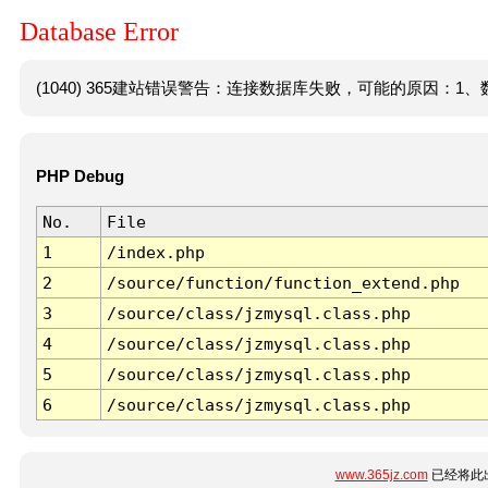
Database Error
(1040) 365建站错误警告：连接数据库失败，可能的原因：1、数
PHP Debug
No.
File
1
/index.php
2
/source/function/function_extend.php
3
/source/class/jzmysql.class.php
4
/source/class/jzmysql.class.php
5
/source/class/jzmysql.class.php
6
/source/class/jzmysql.class.php
www.365jz.com
已经将此