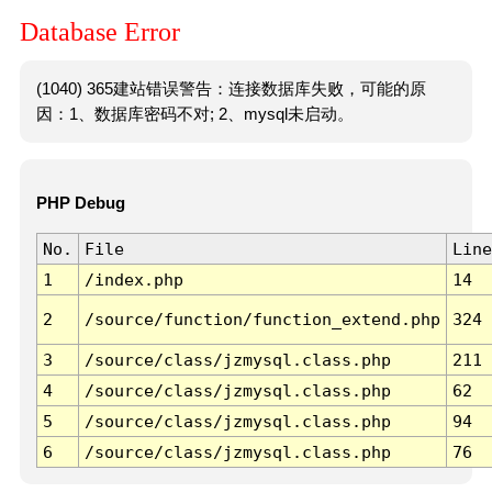
Database Error
(1040) 365建站错误警告：连接数据库失败，可能的原
因：1、数据库密码不对; 2、mysql未启动。
PHP Debug
No.
File
Line
1
/index.php
14
2
/source/function/function_extend.php
324
3
/source/class/jzmysql.class.php
211
4
/source/class/jzmysql.class.php
62
5
/source/class/jzmysql.class.php
94
6
/source/class/jzmysql.class.php
76